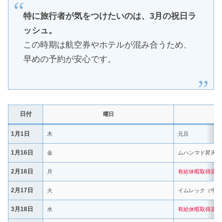
特に旅行者が気をつけたいのは、3月の祝日ラ
ッシュ。
この時期は航空券やホテルが混み合うため、
早めの予約が安心です。
日付
曜日
1月1日
木
元旦
1月16日
金
ムハンマド昇天祭
2月16日
月
有給休暇取得奨励
2月17日
火
イムレック（中国
3月18日
水
有給休暇取得奨励