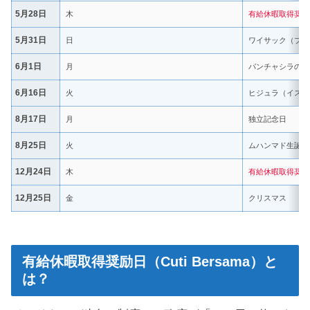
5月28日
木
有給休暇取得奨励
5月31日
日
ワイサック（ブッ
6月1日
月
パンチャシラの日
6月16日
火
ヒジュラ（イスラ
8月17日
月
独立記念日
8月25日
火
ムハンマド生誕祭
12月24日
木
有給休暇取得奨励
12月25日
金
クリスマス
有給休暇取得奨励日（Cuti Bersama）と
は？