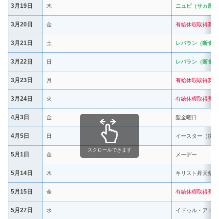
3月19日
木
ニュピ（サカ暦の
3月20日
金
有給休暇取得奨励
3月21日
土
レバラン（断食月
3月22日
日
レバラン（断食月
3月23日
月
有給休暇取得奨励
3月24日
火
有給休暇取得奨励
4月3日
金
聖金曜日
4月5日
日
イースター（復活
スクロールできます
5月1日
金
メーデー
5月14日
木
キリスト昇天祭
5月15日
金
有給休暇取得奨励
5月27日
水
イドゥル・アドハ