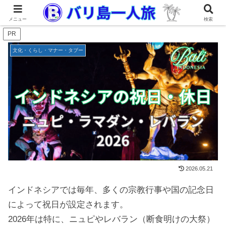
メニュー
検索
PR
文化・くらし・マナー・タブー
2026.05.21
インドネシアでは毎年、多くの宗教行事や国の記念日
によって祝日が設定されます。
2026年は特に、ニュピやレバラン（断食明けの大祭）