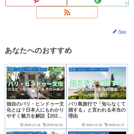
0
Nao
あなたへのおすすめ
文化・くらし・マナー・タブー
文化・くらし・マナー・タブー
独自のバリ・ヒンドゥー文
バリ島旅行で「知らなくて
化とは？日本人にもわかり
損する」と言われる本当の
やすく魅力を解説【2026
理由
年版】
2025.11.19
2026.02.26
2025.12.16
2026.01.17