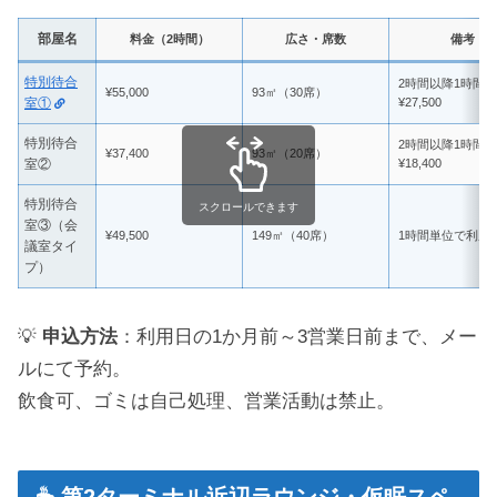
部屋名
料金（2時間）
広さ・席数
備考
特別待合
2時間以降1時間
¥55,000
93㎡（30席）
室①
¥27,500
特別待合
2時間以降1時間
¥37,400
93㎡（20席）
室②
¥18,400
特別待合
スクロールできます
室③（会
¥49,500
149㎡（40席）
1時間単位で利用
議室タイ
プ）
💡
申込方法
：利用日の1か月前～3営業日前まで、メー
ルにて予約。
飲食可、ゴミは自己処理、営業活動は禁止。