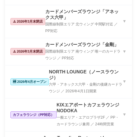
カードメンバーズラウンジ「アネッ
クス六甲」
▼
⚠️ 2026年3月末閉店
国際線制限エリア 北ウィング 中間駅付近 ／
PP対応
カードメンバーズラウンジ「金剛」
国際線制限エリア 南ウィング 唯一のカードラ
▼
⚠️ 2026年3月末閉店
ウンジ ／ PP対応
NORTH LOUNGE（ノースラウン
ジ）
▼
🆕 2026年4月オープン
六甲・アネックス六甲・金剛の後継カードラ
ウンジ ／ 2026年4月1日開業
KIXエアポートカフェラウンジ
NODOKA
▼
カフェラウンジ（PP対応）
一般エリア・エアロプラザ2F ／ PP・
カードラウンジ兼用 ／ 24時間営業