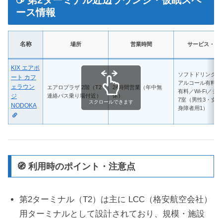
☕ 第2ターミナル近辺ラウンジ・仮眠スペ
ース情報
名称
場所
営業時間
サービス・特
KIX エアポ
ソフトドリンク無
ート カフ
アルコール有料／
ェラウン
エアロプラザ 2階（T2
24時間営業（年中無
有料／Wi-Fi／シ
ジ
連絡バス乗り場付近）
休）
7室（男性3・女性
スクロールできます
NODOKA
身障者用1）
🧭 利用時のポイント・注意点
第2ターミナル（T2）は主に LCC（格安航空会社）
用ターミナルとして設計されており、規模・施設