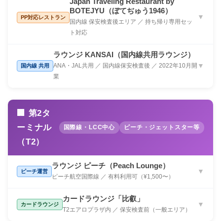
Japan Traveling Restaurant by
BOTEJYU（ぼてぢゅう1946）
▼
PP対応レストラン
国内線 保安検査後エリア ／ 持ち帰り専用セッ
ト対応
ラウンジ KANSAI（国内線共用ラウンジ）
ANA・JAL共用 ／ 国内線保安検査後 ／ 2022年10月開
▼
国内線 共用
業
🏢 第2タ
ーミナル
国際線・LCC中心
ピーチ・ジェットスター等
（T2）
ラウンジ ピーチ（Peach Lounge）
▼
ピーチ運営
ピーチ航空国際線 ／ 有料利用可（¥1,500〜）
カードラウンジ「比叡」
▼
カードラウンジ
T2エアロプラザ内 ／ 保安検査前（一般エリア）