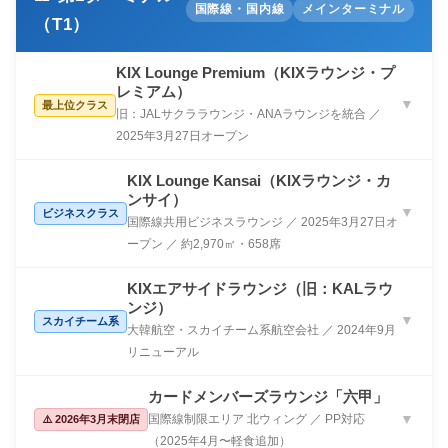
国際線・国内線
メインターミナル
（T1）
KIX Lounge Premium（KIXラウンジ・プ
レミアム）
▼
最上位クラス
旧：JALサクララウンジ・ANAラウンジを統合 ／
2025年3月27日オープン
KIX Lounge Kansai（KIXラウンジ・カ
ンサイ）
▼
ビジネスクラス
国際線共用ビジネスラウンジ ／ 2025年3月27日オ
ープン ／ 約2,970㎡・658席
KIXエアサイドラウンジ（旧：KALラウ
ンジ）
▼
スカイチーム系
大韓航空・スカイチーム系航空会社 ／ 2024年9月
リニューアル
カードメンバーズラウンジ「六甲」
国際線制限エリア 北ウィング ／ PP対応
▼
⚠️ 2026年3月末閉店
（2025年4月〜軽食追加）