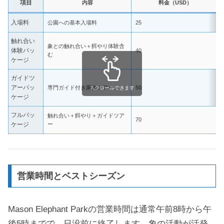
項目
内容
料金（USD）
入場料
公園への基本入場料
25
触れ合い
象との触れ合い＋餌やり体験含
体験パッ
40
む
ケージ
ガイドツ
アーパッ
専門ガイド付き園内ツアー
50
スクロールできます
ケージ
フルパッ
触れ合い＋餌やり＋ガイドツア
70
ケージ
ー
営業時間とベストシーズン
Mason Elephant Parkの営業時間は通常午前8時から午
後5時までで、日没前に終了します。象の活動が活発