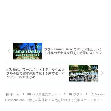
ウブドTaman Dedariで味わう極上ランチ
｜神秘の天女像が迎える絶景レストラン
バリ島のパワースポット！ティルタエン
プル寺院で聖水沐浴体験｜予約方法・ア
クセス・料金まとめ
ホーム
バリ島観光スポット
ウブド
Mason
Elephant Parkで癒しの象体験！自然と触れ合う究極スポットガイド