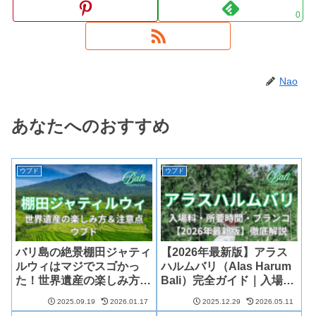
0
Nao
あなたへのおすすめ
ウブド
ウブド
バリ島の絶景棚田ジャティ
【2026年最新版】アラス
ルウィはマジでスゴかっ
ハルムバリ（Alas Harum
た！世界遺産の楽しみ方＆
Bali）完全ガイド｜入場
注意点を完全レポート
料・所要時間・ブランコを
2025.09.19
2026.01.17
2025.12.29
2026.05.11
徹底解説