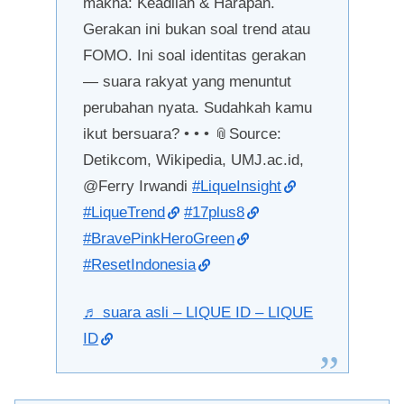
makna: Keadilan & Harapan.
Gerakan ini bukan soal trend atau
FOMO. Ini soal identitas gerakan
— suara rakyat yang menuntut
perubahan nyata. Sudahkah kamu
ikut bersuara? • • • 📎Source:
Detikcom, Wikipedia, UMJ.ac.id,
@Ferry Irwandi
#LiqueInsight
#LiqueTrend
#17plus8
#BravePinkHeroGreen
#ResetIndonesia
♬ suara asli – LIQUE ID – LIQUE
ID