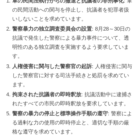
軍の民間法執行からの撤退と抗議者の非刑事化
: 軍
の民間活動への関与を停止し、抗議者を犯罪者扱
いしないことを求めています。
警察暴力の独立調査委員会の設置
: 8月28～30日の
抗議で発生した警察による暴力事件について、透
明性のある独立調査を実施するよう要求していま
す。
人権侵害に関与した警察官の起訴
: 人権侵害に関与
した警察官に対する司法手続きと処罰を求めてい
ます。
拘束された抗議者の即時釈放
: 抗議活動中に逮捕さ
れたすべての市民の即時釈放を要求しています。
警察の暴力の停止と標準操作手順の遵守
: 警察によ
る過剰な力の使用の即時停止と、適切な手順の厳
格な遵守を求めています。