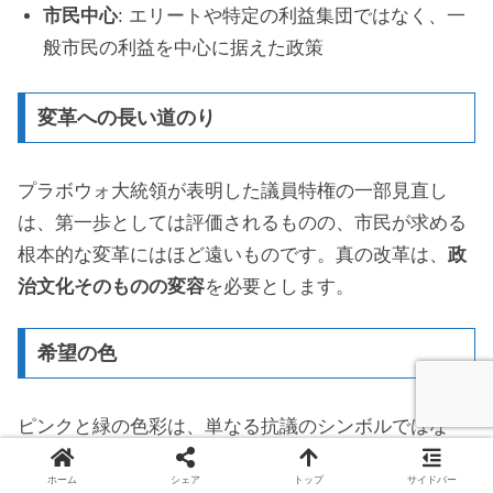
市民中心
: エリートや特定の利益集団ではなく、一
般市民の利益を中心に据えた政策
変革への長い道のり
プラボウォ大統領が表明した議員特権の一部見直し
は、第一歩としては評価されるものの、市民が求める
根本的な変革にはほど遠いものです。真の改革は、
政
治文化そのものの変容
を必要とします。
希望の色
ピンクと緑の色彩は、単なる抗議のシンボルではな
く、
新たなインドネシアのビジョン
を表しています。
ホーム
シェア
トップ
サイドバー
これらの色は、恐怖ではなく希望に、分裂ではなく連