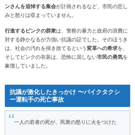
ンさんを追悼する集会
が計画されるなど、市民の悲し
みと怒りは収まっていません。
行進するピンクの群衆
は、警察の暴力と政府の浪費に
対する静かなるが力強い抗議の証でした。そのほうき
は、社会の汚れを掃き捨てるという
変革への希求
を、
そしてピンクの衣装は、恐怖に屈しない
市民の勇気
を
象徴していました。
抗議が激化したきっかけ 〜バイクタクシ
ー運転手の死亡事故
一人の若者の死が、民衆の怒りに火をつけた