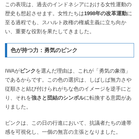
この表現は、過去のインドネシアにおける女性運動の
歴史も想起させます。女性たちは
1998年の改革運動
に
至る過程でも、スハルト政権の権威主義に立ち向か
い、重要な役割を果たしてきました。
色が持つ力：勇気のピンク
IWAが
ピンク
を選んだ理由は、これが「勇気の象徴」
であるからです。この色の選択は、しばしば無力さや
従順さと結び付けられがちな色のイメージを逆手にと
り、それを
強さと団結のシンボル
に転換する意図があ
りました。
ピンクは、この日の行進において、抗議者たちの連帯
感を可視化し、一個の無言の主張となりました。