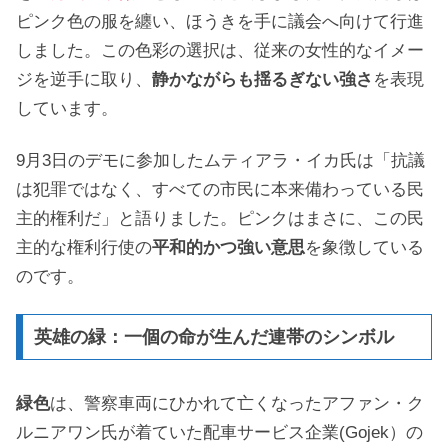
ピンク色の服を纏い、ほうきを手に議会へ向けて行進
しました。この色彩の選択は、従来の女性的なイメー
ジを逆手に取り、
静かながらも揺るぎない強さ
を表現
しています。
9月3日のデモに参加したムティアラ・イカ氏は「抗議
は犯罪ではなく、すべての市民に本来備わっている民
主的権利だ」と語りました。ピンクはまさに、この民
主的な権利行使の
平和的かつ強い意思
を象徴している
のです。
英雄の緑：一個の命が生んだ連帯のシンボル
緑色
は、警察車両にひかれて亡くなったアファン・ク
ルニアワン氏が着ていた配車サービス企業(Gojek）の