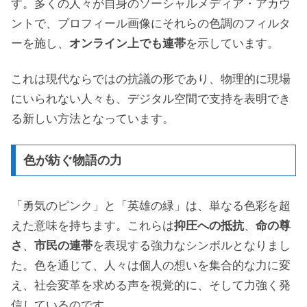
す。多くの人々が自身のソーシャルメディア・アカウ
ントで、プロフィール画像にそれらの色調のフィルタ
ーを施し、
オンライン上でも連帯
を示しています。
これは現代ならではの抗議の形であり、物理的に現場
にいられない人々も、デジタル空間で支持を表明でき
る新しい方法となっています。
色が紡ぐ物語の力
「勇気のピンク」と「英雄の緑」は、単なる色彩を超
えた意味を持ちます。これらは
抑圧への抵抗
、
命の尊
さ
、
市民の連帯
を表現する強力なシンボルとなりまし
た。色を通じて、人々は個人の想いを集合的な力に変
え、社会変革を求める声を視覚的に、そして力強く発
信しているのです。