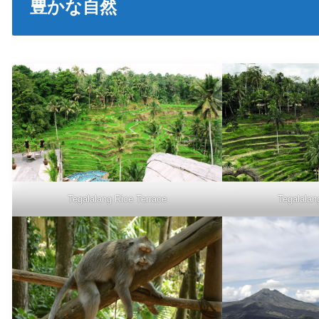
豊かな自然
Tegalalang Rice Terrace
Tegalalan