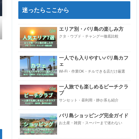
迷ったらここから
エリア別・バリ島の楽しみ方
クタ・ウブド・チャングー徹底比較
一人でも入りやすいバリ島カフ
ェ
Wi-Fi・作業OK・チルできる店だけ厳選
一人旅でも楽しめるビーチクラ
ブ
サンセット・昼利用・静か系も紹介
バリ島ショッピング完全ガイド
お土産・雑貨・スーパーまで迷わない