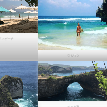
ギンビーチ
ウルワツ
ペニダ島