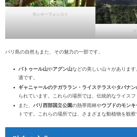
モンキーフォレスト
ア
バリ島の自然もまた、その魅力の一部です。
バトゥール山
や
アグン
山
などの美しい山々があります
適です。
ギャニャールのテガララン・ライステラス
や
タバナン
られています。これらの場所では、伝統的なライスフ
また、
バリ西部国立公園
の熱帯雨林や
ウブドのモンキ
トです。これらの場所では、さまざまな動植物を観察