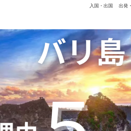
入国・出国
出発