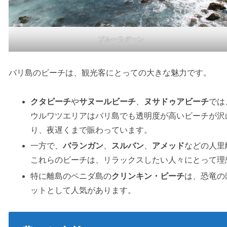
ブルーラグーン
バリ島のビーチは、観光客にとっての大きな魅力です。
クタビーチ
や
サヌールビーチ
、
ヌサドゥアビーチ
では
ウルワツエリアはバリ島でも透明度が高いビーチが沢
り、夜遅くまで賑わっています。
一方で、
バランガン
、
スルバン
、
アメッド
などの人里
これらのビーチは、リラックスしたい人々にとって理
特に離島のペニダ島の
クリンキン・ビーチ
は、恐竜の
ットとして人気があります。