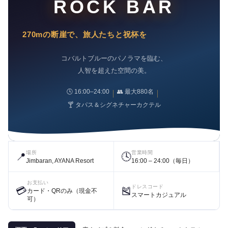
ROCK BAR
270mの断崖で、旅人たちと祝杯を
コバルトブルーのパノラマを臨む、
人智を超えた空間の美。
🕓 16:00–24:00
👥 最大880名
｜
｜
🍸 タパス＆シグネチャーカクテル
📍
場所
🕓
営業時間
Jimbaran, AYANA Resort
16:00 – 24:00（毎日）
お支払い
💳
🎽
ドレスコード
カード・QRのみ（現金不
スマートカジュアル
可）