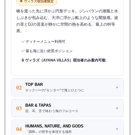
🌟 ヴィラズ宿泊者限定
橋を渡った先に浮かぶ円形デッキ。ジンバランの潮風と水
しぶきが包み込む、大洋に浮かぶ船上のような開放感。波
の音とDJの音楽が静かに空間の熱を高める、最上の特等
席。
✅ ディナーメニュー利用可
✅ 最も海に近い絶景ポジション
🔒
ヴィラズ（AYANA VILLAS）宿泊者のみ案内可能
TOP BAR
02
▼
ロックバーの”センター”で海とひとつに
BAR & TAPAS
03
▼
目、耳、舌で味わう海のフルコース
HUMANS, NATURE, AND GODS
04
▼
「調和」の哲学を体現する場所