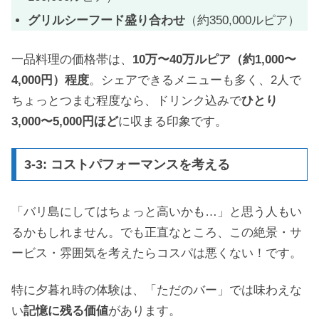
グリルシーフード盛り合わせ
（約350,000ルピア）
一品料理の価格帯は、
10万〜40万ルピア（約1,000〜
4,000円）程度
。シェアできるメニューも多く、2人で
ちょっとつまむ程度なら、ドリンク込みで
ひとり
3,000〜5,000円ほど
に収まる印象です。
3-3: コストパフォーマンスを考える
「バリ島にしてはちょっと高いかも…」と思う人もい
るかもしれません。でも正直なところ、この絶景・サ
ービス・雰囲気を考えたらコスパは悪くない！です。
特に夕暮れ時の体験は、「ただのバー」では味わえな
い
記憶に残る価値
があります。