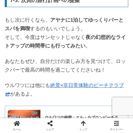
7-3: 次回の旅行計画への提案
もし次に行くなら、
アヤナに1泊してゆっくりバーと
スパを満喫
するのもいいでしょう。
そして、今度はサンセットじゃなく
夜の幻想的なライ
トアップの時間帯にも行ってみたい
。
あなたもぜひ、自分だけの楽しみ方を見つけて、ロッ
クバーで最高の時間を過ごしてくださいね！
ウルワツには他にも
絶景×非日常体験のビーチクラブ
があるよ。
ウルワツの秘密：エル・カブロンビーチク
ラブで過ごす最高の一日
ホーム
シェア
トップ
サイドバー