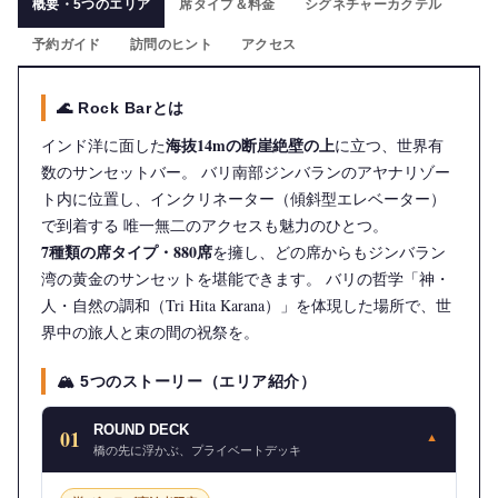
概要・5つのエリア
席タイプ＆料金
シグネチャーカクテル
予約ガイド
訪問のヒント
アクセス
🌊 Rock Barとは
海抜14mの断崖絶壁の上
インド洋に面した
に立つ、世界有
数のサンセットバー。 バリ南部ジンバランのアヤナリゾー
ト内に位置し、インクリネーター（傾斜型エレベーター）
で到着する 唯一無二のアクセスも魅力のひとつ。
7種類の席タイプ・880席
を擁し、どの席からもジンバラン
湾の黄金のサンセットを堪能できます。 バリの哲学「神・
人・自然の調和（Tri Hita Karana）」を体現した場所で、世
界中の旅人と束の間の祝祭を。
🏔️ 5つのストーリー（エリア紹介）
ROUND DECK
01
▼
橋の先に浮かぶ、プライベートデッキ