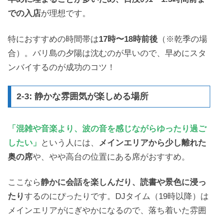
での入店
が理想です。
特におすすめの時間帯は
17時〜18時前後
（※乾季の場
合）。バリ島の夕陽は沈むのが早いので、早めにスタ
ンバイするのが成功のコツ！
2-3: 静かな雰囲気が楽しめる場所
「混雑や音楽より、波の音を感じながらゆったり過ご
したい」
という人には、
メインエリアから少し離れた
奥の席
や、やや高台の位置にある席がおすすめ。
ここなら
静かに会話を楽しんだり、読書や景色に浸っ
たり
するのにぴったりです。DJタイム（19時以降）は
メインエリアがにぎやかになるので、落ち着いた雰囲