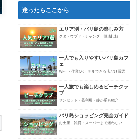
迷ったらここから
エリア別・バリ島の楽しみ方
クタ・ウブド・チャングー徹底比較
一人でも入りやすいバリ島カフ
ェ
Wi-Fi・作業OK・チルできる店だけ厳選
一人旅でも楽しめるビーチクラ
ブ
サンセット・昼利用・静か系も紹介
バリ島ショッピング完全ガイド
お土産・雑貨・スーパーまで迷わない