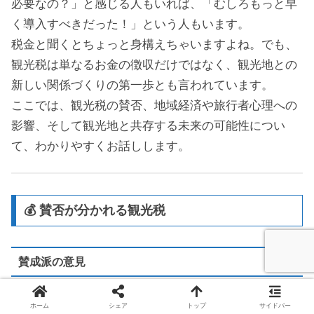
必要なの？」と感じる人もいれば、「むしろもっと早
く導入すべきだった！」という人もいます。
税金と聞くとちょっと身構えちゃいますよね。でも、
観光税は単なるお金の徴収だけではなく、観光地との
新しい関係づくりの第一歩とも言われています。
ここでは、観光税の賛否、地域経済や旅行者心理への
影響、そして観光地と共存する未来の可能性につい
て、わかりやすくお話しします。
💰 賛否が分かれる観光税
賛成派の意見
観光地の環境保護や文化遺産の維持費に充てられ
ホーム
シェア
トップ
サイドバー