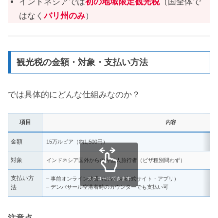
インドネシアでは
初の地域限定観光税
（国全体で
はなく
バリ州のみ
）
観光税の金額・対象・支払い方法
では具体的にどんな仕組みなのか？
項目
内容
金額
15万ルピア（約1,500円）
対象
インドネシア国外からの外国人旅行者（ビザ種別問わず）
支払い方
– 事前オンライン決済（Love Bali公式サイト・アプリ）
スクロールできます
法
– デンパサール空港着時のカウンターでも支払い可
注意点