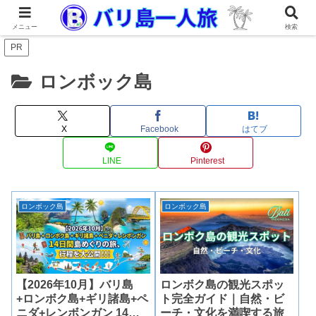
メニュー
検索
PR
ロンボック島
X
Facebook
はてブ
LINE
Pinterest
ロンボック島
ロンボック島
【2026年10月】バリ島
ロンボク島の観光スポッ
+ロンボク島+ギリ諸島+ペ
ト完全ガイド｜自然・ビ
ニダ+レンボンガン 14日
ーチ・文化を満喫する旅