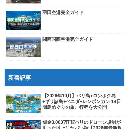
羽田空港完全ガイド
関西国際空港完全ガイド
新着記事
【2026年10月】バリ島+ロンボク島
+ギリ諸島+ペニダ+レンボンガン 14日
間島めぐりの旅、行程を大公開
罰金3,000万円⁉バリのドローン規制が
思った以上にヤバい話【2026年最新規