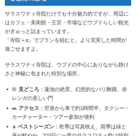
サラスワティ寺院だけでも十分魅力的ですが、周辺に
はカフェ・美術館・王宮・市場などウブドらしい観光
がぎゅっと詰まっています。
「寺院＋α」でプランを組むと、より充実した時間が
過ごせますよ。
サラスワティ寺院は、ウブドの中心にありながら静け
さと神秘に包まれた特別な場所。
🌸
見どころ
：蓮池の絶景、幻想的なバリ舞踊、赤
レンガの美しい門
🚗
アクセス
：空港から車で約1時間半、タクシー・
カーチャーター・ツアー参加が便利
☀️
ベストシーズン
：乾季は写真映え、雨季は緑と
蓮が鮮やか、210日に一度のサラスワティ祭は特別