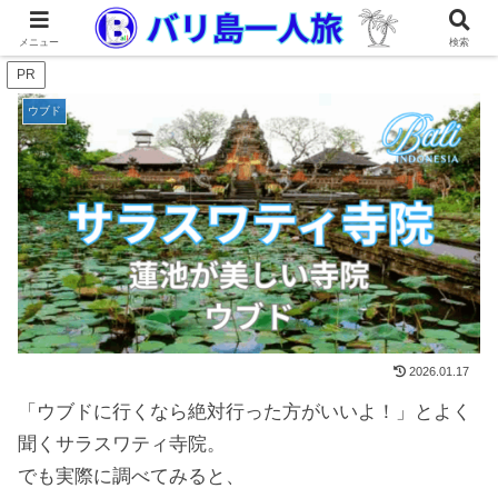
メニュー
検索
PR
ウブド
2026.01.17
「ウブドに行くなら絶対行った方がいいよ！」とよく
聞くサラスワティ寺院。
でも実際に調べてみると、