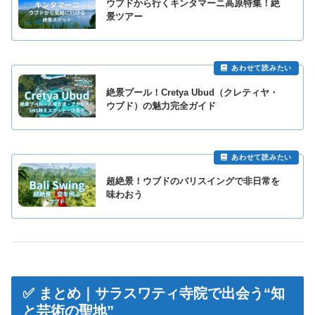
ウブドから行くキンタマーニ高原特集！絶
景ツアー
絶景プール！Cretya Ubud（クレティヤ・
ウブド）の魅力完全ガイド
超絶景！ウブドのバリスイングで非日常を
味わおう
✅ まとめ｜サラスワティ寺院で出会う“知
と芸術の聖地”