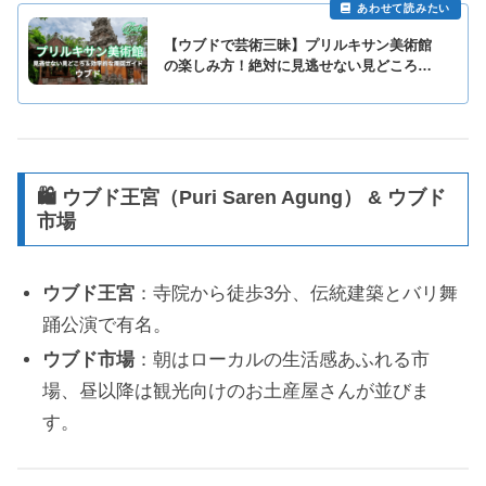
【ウブドで芸術三昧】プリルキサン美術館
の楽しみ方！絶対に見逃せない見どころ＆
効率的な周回ガイド
🛍️ ウブド王宮（Puri Saren Agung） & ウブド
市場
ウブド王宮
：寺院から徒歩3分、伝統建築とバリ舞
踊公演で有名。
ウブド市場
：朝はローカルの生活感あふれる市
場、昼以降は観光向けのお土産屋さんが並びま
す。