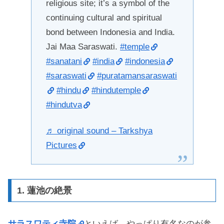
religious site; it’s a symbol of the
continuing cultural and spiritual
bond between Indonesia and India.
Jai Maa Saraswati.
#temple
#sanatani
#india
#indonesia
#saraswati
#puratamansaraswati
#hindu
#hindutemple
#hindutva
♬ original sound – Tarkshya
Pictures
1. 蓮池の絶景
サラスワティ寺院
といえば、やっぱり有名なのが参